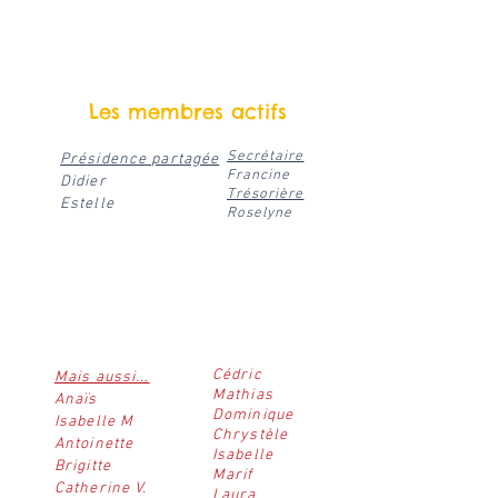
Les membres actifs
Secrétaire
Présidence partagée
Francine
Didier
Trésorière
Estelle
Roselyne
Cédric
Mais aussi...
Mathias
Anaïs
Dominique
Isabelle M
Chrystèle
Antoinette
Isabelle
Brigitte
Marif
Catherine V.
Laura